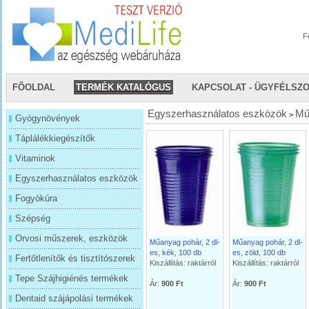
F
FÕOLDAL
TERMÉK KATALÓGUS
KAPCSOLAT - ÜGYFÉLSZ
Egyszerhasználatos eszközök
Mű
>
Gyógynövények
Táplálékkiegészítők
Vitaminok
Egyszerhasználatos eszközök
Fogyókúra
Szépség
Orvosi műszerek, eszközök
Műanyag pohár, 2 dl-
Műanyag pohár, 2 dl-
es, kék, 100 db
es, zöld, 100 db
Fertőtlenítők és tisztítószerek
Kiszállítás: raktárról
Kiszállítás: raktárról
Tepe Szájhigiénés termékek
Ár:
900 Ft
Ár:
900 Ft
Dentaid szájápolási termékek