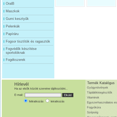
OralB
Maszkok
Gumi kesztyűk
Pelenkák
Papíráru
Fogsor tisztítók és ragasztók
Fogvédők készítése
sportolóknak
Fogékszerek
Termék Katalógus
Hírlevél
Gyógynövények
Ha az elsõk között szeretne tájékozódni...
Táplálékkiegészítők
E-mail:
Vitaminok
feliratkozás
leiratkozás
Egyszerhasználatos e
Fogyókúra
Szépség